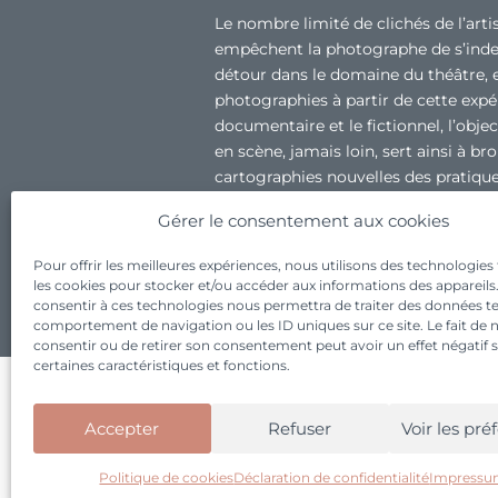
Le nombre limité de clichés de l’arti
empêchent la photographe de s’inde
détour dans le domaine du théâtre,
photographies à partir de cette expér
documentaire et le fictionnel, l’objec
en scène, jamais loin, sert ainsi à br
cartographies nouvelles des pratique
poreuses, tant sur le plan des médiu
Gérer le consentement aux cookies
Marine Schütz, historienne de l’art
Pour offrir les meilleures expériences, nous utilisons des technologies 
les cookies pour stocker et/ou accéder aux informations des appareils. 
consentir à ces technologies nous permettra de traiter des données tel
comportement de navigation ou les ID uniques sur ce site. Le fait de 
consentir ou de retirer son consentement peut avoir un effet négatif 
certaines caractéristiques et fonctions.
ADRESS
NEWS
Accepter
Refuser
Voir les pré
Marseille
Singularité Pittor
Politique de cookies
Déclaration de confidentialité
Impress