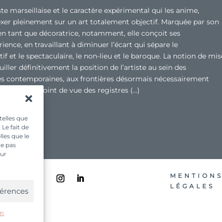
ste marseillaise et le caractère expérimental qui les anime,
xer pleinement sur un art totalement objectif. Marquée par son
 en tant que décoratrice, notamment, elle conçoit ses
ience, en travaillant à diminuer l’écart qui sépare le
tif et le spectaculaire, le non-lieu et le baroque. La notion de mis
ouiller définitivement la position de l’artiste au sein des
s contemporaines, aux frontières désormais nécessairement
ms, que du point de vue des registres (…)
telles que
Le fait de
les que le
ne pas
sur
MENTION
LÉGALES
férences
esque
um